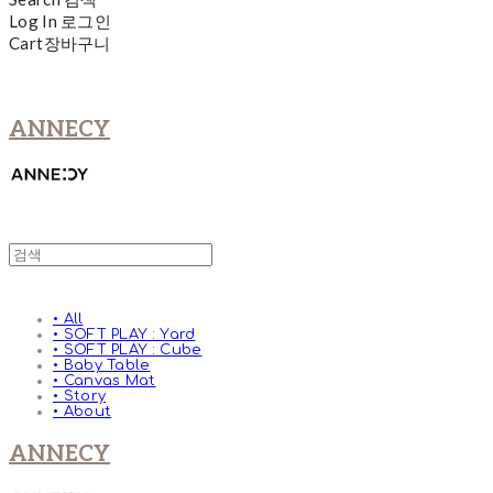
Log In
로그인
Cart
장바구니
ANNECY
• All
• SOFT PLAY : Yard
• SOFT PLAY : Cube
• Baby Table
• Canvas Mat
• Story
• About
ANNECY