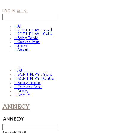
LOG IN
로그인
• All
• SOFT PLAY : Yard
• SOFT PLAY : Cube
• Baby Table
• Canvas Mat
• Story
• About
• All
• SOFT PLAY : Yard
• SOFT PLAY : Cube
• Baby Table
• Canvas Mat
• Story
• About
ANNECY
Search
검색